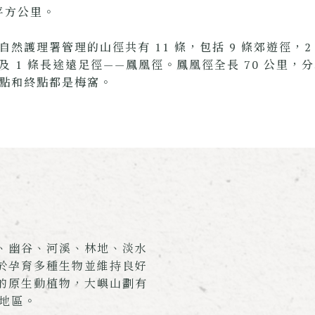
 平方公里。
自然護理署管理的山徑共有 11 條，包括 9 條郊遊徑，2
及 1 條長途遠足徑——鳳凰徑。鳳凰徑全長 70 公里，分為
點和終點都是梅窩。
、幽谷、河溪、林地、淡水
於孕育多種生物並維持良好
的原生動植物，大嶼山劃有
別地區。