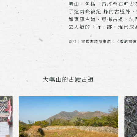
嶼山，包括「昂坪至石壁古
了這兩條被紀 錄的古道外
如東澳古道、東梅古道、法
去人類的「行」跡，現已成
資料：古物古蹟辦事處；《香港古道
大嶼山的古蹟古道