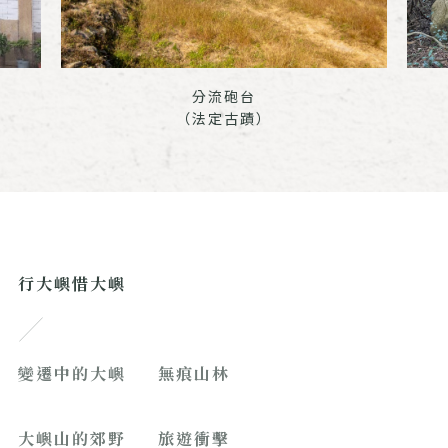
分流砲台
（法定古蹟）
行大嶼惜大嶼
變遷中的大嶼
無痕山林
大嶼山的郊野
旅遊衝擊