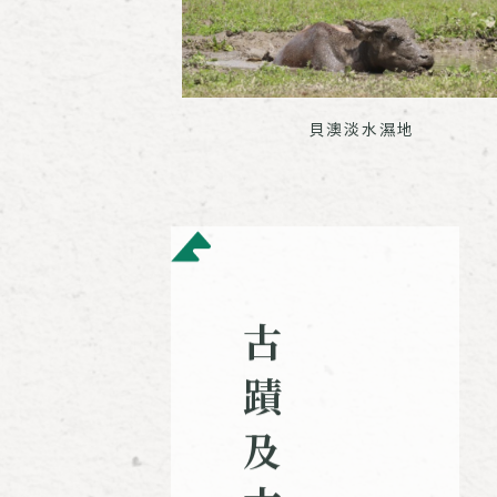
貝澳淡水濕地
古
蹟
及