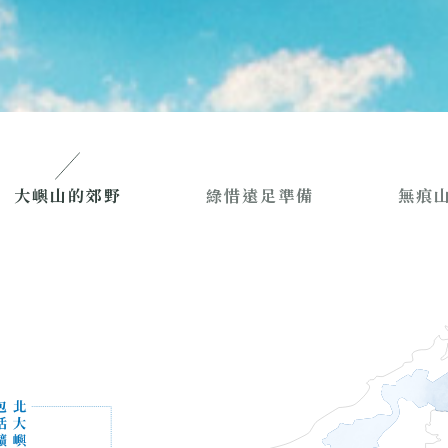
大嶼山的郊野
綠惜遠足準備
無痕