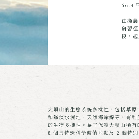
56.4
由漁農
研習徑
段，起
大嶼山的生態系統多樣性，包括草原
和鹹淡水濕地、天然海岸線等，有利
的生物多樣性。為了保護大嶼山稀有
8 個具特殊科學價值地點及 2 個特