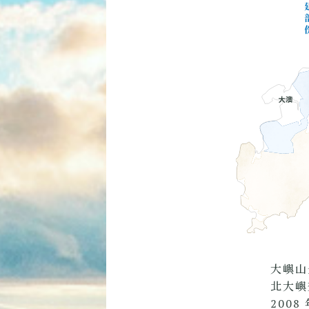
大嶼山
北大嶼
200