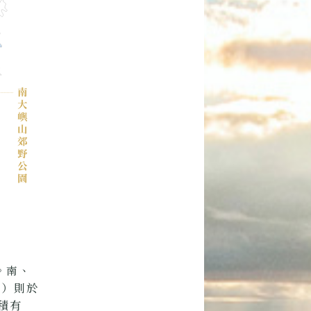
。南、
分）則於
積有