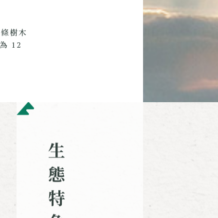
 條樹木
 12
生
態
特