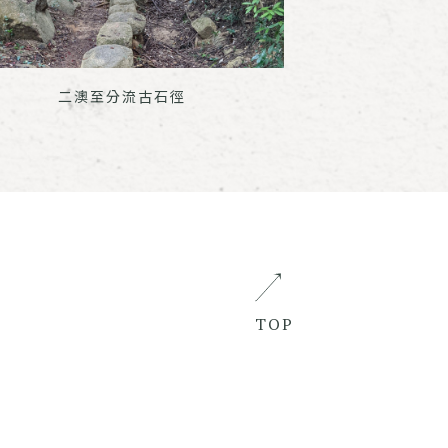
二澳至分流古石徑
TOP