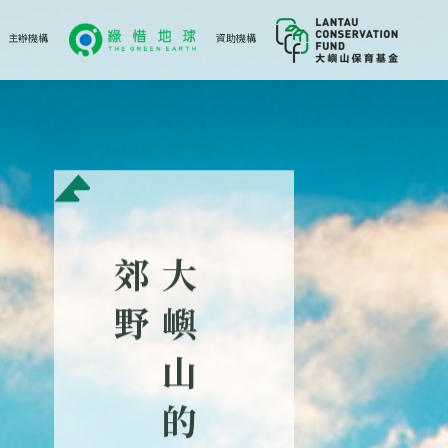
主辦機構
資助機構
郊 大
野 嶼
山
的